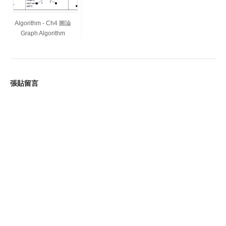
Algorithm - Ch4 圖論
Graph Algorithm
張貼留言