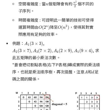
2
空間複雜度 : 當
個矩陣會有約
個不同的
n
n
2
2
n
n
2
子序列。
時間複雜度 : 可證明此一簡單的技術可使得
運算時間由
降至
，使得其對實
3
O
(
2
n
)
O
(
n
3
)
(
2
)
(
)
n
O
O
n
際應用有足夠的效率。
例題：
,
A
1
(
3
×
3
)
(
3
×
3
)
A
1
, 求
A
2
(
3
×
7
)
,
A
3
(
7
×
2
)
,
A
4
(
2
×
9
)
,
A
5
(
9
×
4
)
(
3
×
7
)
,
(
7
×
2
)
,
(
2
×
9
)
,
(
9
×
4
)
A
A
A
A
2
3
4
5
此五矩陣的最小乘法次數。
*要會把切割點表格(右下P表格)轉成實際的乘法順
序，也就是乘法順序樹，再次提醒，注意
和
足
A
d
A
d
碼之間的關係。