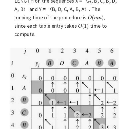
LENGTH on the sequences X = 〈A, B, C, B, D,
A, B〉 and Y = 〈B, D, C, A, B, A〉. The
running time of the procedure is
,
O
(
m
n
)
(
)
O
m
n
since each table entry takes
time to
O
(
1
)
(
1
)
O
compute.