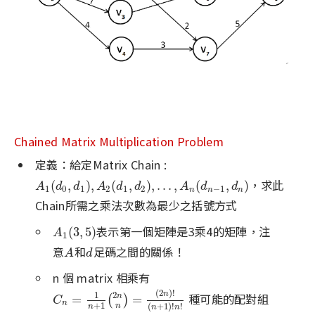
Chained Matrix Multiplication Problem
定義：給定Matrix Chain :
，求此
A
1
(
d
0
,
d
1
)
,
A
2
(
d
1
,
d
2
)
,
.
.
.
,
A
n
(
d
n
−
1
,
d
n
)
(
,
)
,
(
,
)
,
.
.
.
,
(
,
)
A
d
d
A
d
d
A
d
d
1
0
1
2
1
2
−
1
n
n
n
Chain所需之乘法次數為最少之括號方式
表示第一個矩陣是3乘4的矩陣，注
A
1
(
3
,
5
)
(
3
,
5
)
A
1
意
和
足碼之間的關係！
A
d
A
d
n 個 matrix 相乘有
(
2
)
!
2
n
1
種可能的配對組
C
n
=
1
n
+
1
(
2
n
n
)
=
(
2
n
)
!
(
n
+
1
)
!
n
!
n
=
=
(
)
C
n
+
1
(
+
1
)
!
!
n
n
n
n