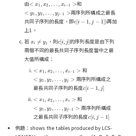
由
和
<
x
1
,
x
2
,
.
.
.
,
x
i
−
1
>
<
,
,
.
.
.
,
>
x
x
x
1
2
−
1
i
兩序列所構成之最長
<
y
1
,
y
2
,
.
.
.
,
y
j
−
1
>
<
,
,
.
.
.
,
>
y
y
y
1
2
−
1
j
共同子序列的長度，即
)再加
c
[
i
−
1
,
j
−
1
]
[
−
1
,
−
1
]
c
i
j
上1。
若
，則
的序列長度是由下列
x
i
≠
y
j
c
[
i
,
j
]
≠
[
,
]
x
y
c
i
j
i
j
兩個不同的最長共同子序列長度當中之最
大值所構成：
和
<
x
1
,
x
2
,
.
.
.
,
x
i
−
1
>
<
,
,
.
.
.
,
>
x
x
x
1
2
−
1
i
兩序列所構成之
<
y
1
,
y
2
,
.
.
.
,
y
j
>
<
,
,
.
.
.
,
>
y
y
y
1
2
j
最長共同子序列的長度
c
[
i
−
1
,
j
]
[
−
1
,
]
c
i
j
和
<
x
1
,
x
2
,
.
.
.
,
x
i
>
<
,
,
.
.
.
,
>
x
x
x
1
2
i
兩序列所構成
<
y
1
,
y
2
,
.
.
.
,
y
j
−
1
>
<
,
,
.
.
.
,
>
y
y
y
1
2
−
1
j
之最長共同子序列的長度
c
[
i
,
j
−
1
]
[
,
−
1
]
c
i
j
例題：shows the tables produced by LCS-