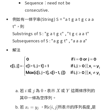
Sequence：need not be
consecutive.
例如有一條字串(String) S = "a t g a t g c a a
t"，則
Substrings of S : "g a t g c" , "t g c a a t"
Subsequences of S : "a g g t" , "a a a a"
解法
若
或
為
，表示
或
這兩條序列的
i
j
0
X
Y
0
i
j
X
Y
其中一條為空序列。
若
，則
所表示的序列長度,是
x
i
=
y
j
c
[
i
,
j
]
=
[
,
]
x
y
c
i
j
i
j