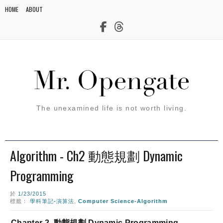
HOME
ABOUT
The unexamined life is not worth living.
Algorithm - Ch2 動態規劃 Dynamic
Programming
於
1/23/2015
標籤：
學科筆記-演算法
,
Computer Science-Algorithm
Chapter 2 動態規劃 Dynamic Programming