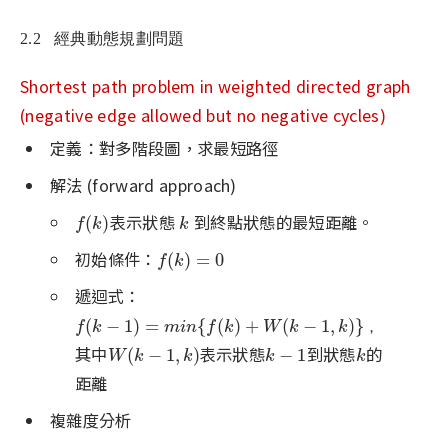
2.2 經典動態規劃問題
Shortest path problem in weighted directed graph
(negative edge allowed but no negative cycles)
定義：對多階段圖，求最短路徑
解法 (forward approach)
表示狀態
到終點狀態的最短距離。
f
(
k
)
k
(
)
f
k
k
初始條件：
f
(
k
)
=
0
(
)
=
0
f
k
遞迴式：
f
(
k
−
1
)
=
m
i
n
{
f
(
k
)
+
W
(
k
−
1
,
k
)
}
，
(
−
1
)
=
{
(
)
+
(
−
1
,
)
}
f
k
m
i
n
f
k
W
k
k
，
其中
表示狀態
到狀態
的
W
(
k
−
1
,
k
)
k
−
1
k
(
−
1
,
)
−
1
W
k
k
k
k
距離
複雜度分析