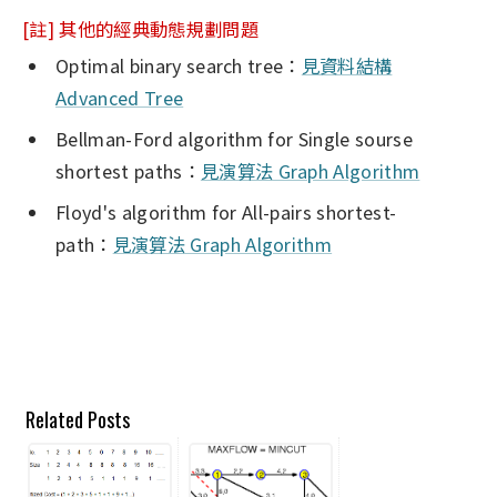
[註] 其他的經典動態規劃問題
Optimal binary search tree：
見資料結構
Advanced Tree
Bellman-Ford algorithm for Single sourse
shortest paths：
見演算法 Graph Algorithm
Floyd's algorithm for All-pairs shortest-
path：
見演算法 Graph Algorithm
Related Posts