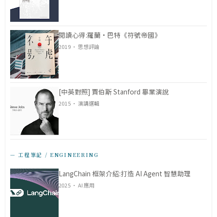
閱讀心得:羅蘭·巴特《符號帝國》
2019 · 思想評論
[中英對照] 賈伯斯 Stanford 畢業演說
2015 · 演講選輯
— 工程筆記 / ENGINEERING
LangChain 框架介紹:打造 AI Agent 智慧助理
2025 · AI 應用