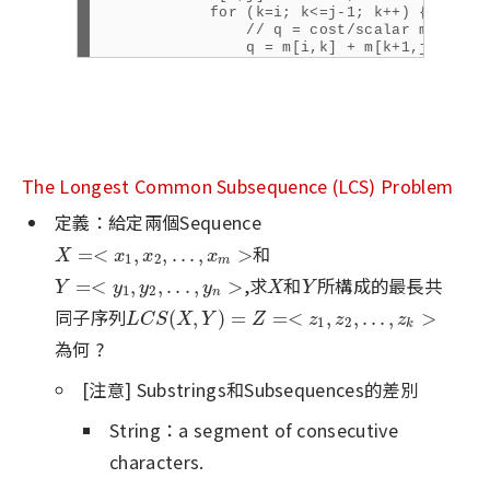
            for (k=i; k<=j-1; k++) {

                // q = cost/scalar multipli
                q = m[i,k] + m[k+1,j] + p[i
                if (q < m[i,j]) {

                    m[i,j] = q;

                    s[i,j]=k;  // s[i,j] = 
                               // k      = 
                }

            }

The Longest Common Subsequence (LCS) Problem
        }

    }

定義：給定兩個Sequence
和
X
=<
x
1
,
x
2
,
.
.
.
,
x
m
>
=
<
,
,
.
.
.
,
>
X
x
x
x
1
2
m
,求
和
所構成的最長共
Y
=<
y
1
,
y
2
,
.
.
.
,
y
n
>
X
Y
=
<
,
,
.
.
.
,
>
Y
y
y
y
X
Y
1
2
n
同子序列
L
C
S
(
X
,
Y
)
=
Z
=<
z
1
,
z
2
,
.
.
.
,
z
k
>
(
,
)
=
=
<
,
,
.
.
.
,
>
L
C
S
X
Y
Z
z
z
z
1
2
k
為何 ?
[注意] Substrings和Subsequences的差別
String：a segment of consecutive
characters.