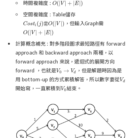
時間複雜度 :
O
(
|
V
|
+
|
E
|
)
(
|
|
+
|
|
)
O
V
E
空間複雜度 : Table儲存
，但輸入Graph需
C
o
s
t
i
(
j
)
需
O
(
|
V
|
)
(
)
(
|
|
)
C
o
s
t
j
需
O
V
i
O
(
|
V
|
+
|
E
|
)
(
|
|
+
|
|
)
O
V
E
計算概念補充 : 對多階段圖求最短路徑有 forward
approach 和 backward approach 兩種，以
forward approach 來說，遞迴式的展開方向
forward ，也就是
，但是解題時因為是
V
0
→
V
d
→
V
V
0
d
用 bottom-up 的方式累積解答，所以數字要從
V
d
V
d
開始寫，一直累積到
結束。
V
0
V
0