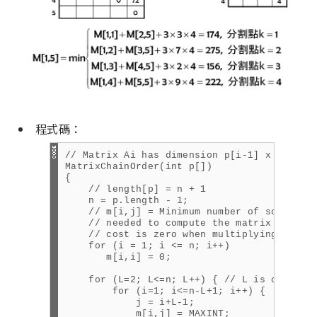
程式碼：
// Matrix Ai has dimension p[i-1] x p[i] fo
MatrixChainOrder(int p[])

{

    // length[p] = n + 1

    n = p.length - 1;

    // m[i,j] = Minimum number of scalar mu
    // needed to compute the matrix A[i]A[i
    // cost is zero when multiplying one ma
    for (i = 1; i <= n; i++) 

       m[i,i] = 0;

    for (L=2; L<=n; L++) { // L is chain le
        for (i=1; i<=n-L+1; i++) {

            j = i+L-1;

            m[i,j] = MAXINT;
