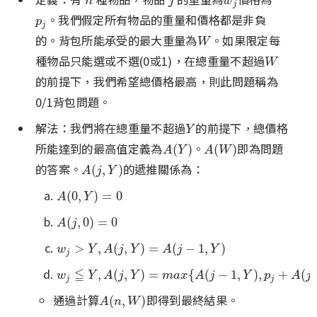
n
j
w
j
n
j
w
j
。我們假定所有物品的重量和價格都是非負
p
j
p
j
的。背包所能承受的最大重量為
。如果限定每
W
W
種物品只能選或不選(0或1)，在總重量不超過
W
W
的前提下，我們希望總價格最高，則此問題稱為
0/1背包問題。
解法：我們將在總重量不超過
的前提下，總價格
Y
Y
所能達到的最高值定義為
。
即為問題
A
(
Y
)
A
(
W
)
(
)
(
)
A
Y
A
W
的答案。
的遞推關係為：
A
(
j
,
Y
)
(
,
)
A
j
Y
A
(
0
,
Y
)
=
0
(
0
,
)
=
0
A
Y
A
(
j
,
0
)
=
0
(
,
0
)
=
0
A
j
w
j
>
Y
,
A
(
j
,
Y
)
=
A
(
j
−
1
,
Y
)
>
,
(
,
)
=
(
−
1
,
)
w
Y
A
j
Y
A
j
Y
j
w
j
≦
≦
Y
,
A
(
j
,
Y
)
=
m
a
x
{
A
(
j
−
1
,
Y
)
,
p
j
+
A
(
j
−
1
,
Y
−
w
j
)
}
,
(
,
)
=
{
(
−
1
,
)
,
+
(
w
Y
A
j
Y
m
a
x
A
j
Y
p
A
j
j
j
通過計算
即得到最終結果。
A
(
n
,
W
)
(
,
)
A
n
W