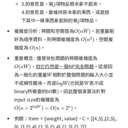
3.的意思是，第
項物品根本拿不起來。
j
j
4.的意思是，要維持原本拿的東西，或是放
下其中一樣東西拿起新的第
項物品。
j
j
複雜度分析 : 時間和空間皆為
。若重量剛
O
(
n
W
)
(
)
O
n
W
好為順序資料，則時間複雜度為
，空間複
2
O
(
n
2
)
(
)
O
n
雜度為
。
O
(
n
)
(
)
O
n
重要概念 : 儘管背包問題的時間複雜度為
，
但它仍然是一個NP完全問題
。這是因
O
(
n
W
)
(
)
O
n
W
為一般化的重量
相對於整個問題的輸入大小並
W
W
不成線性關係，而是
(也就是
表示成
l
o
g
W
W
l
o
g
W
W
binary所需要的bit數)。因此整個演算法針對
input size的複雜度為
。
O
(
n
×
2
l
o
g
W
)
=
O
(
n
×
2
n
)
(
×
2
)
=
(
×
2
)
l
o
g
W
n
O
n
O
n
例題：Item = {weight, value}，C = [{4,5},{2,5},
{6,2},{5,4},{3,3},{5,4},{2,3},{5,7}]