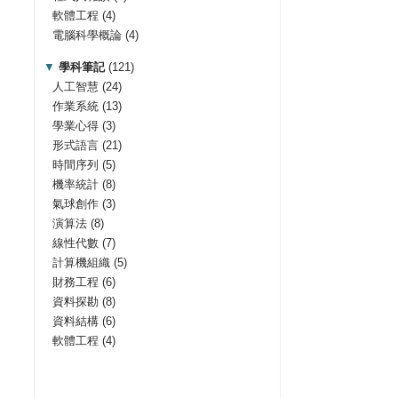
軟體工程
(4)
電腦科學概論
(4)
▼
學科筆記
(121)
人工智慧
(24)
作業系統
(13)
學業心得
(3)
形式語言
(21)
時間序列
(5)
機率統計
(8)
氣球創作
(3)
演算法
(8)
線性代數
(7)
計算機組織
(5)
財務工程
(6)
資料探勘
(8)
資料結構
(6)
軟體工程
(4)