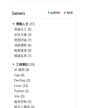
Contents
▼
unfold
►
fold
▼
博雅人文
(37)
基進社工
(6)
女性主義
(3)
思想評論
(7)
演講選輯
(6)
觀察隨筆
(8)
閱讀反思
(7)
▼
工程筆記
(55)
AI 應用
(9)
Cpp
(8)
DevOps
(2)
Linux
(13)
Python
(2)
Vim
(5)
版本控制
(2)
程式人雜談
(6)