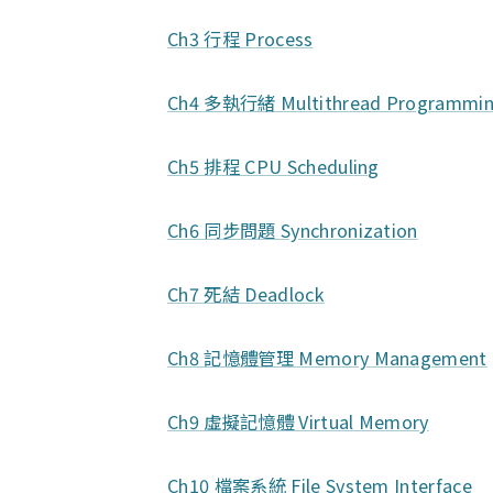
Ch3 行程 Process
Ch4 多執行緒 Multithread Programmi
Ch5 排程 CPU Scheduling
Ch6 同步問題 Synchronization
Ch7 死結 Deadlock
Ch8 記憶體管理 Memory Management
Ch9 虛擬記憶體 Virtual Memory
Ch10 檔案系統 File System Interface