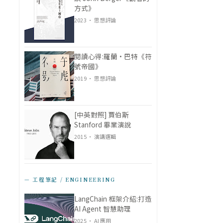
方式》
2023 · 思想評論
閱讀心得:羅蘭·巴特《符
號帝國》
2019 · 思想評論
[中英對照] 賈伯斯
Stanford 畢業演說
2015 · 演講選輯
— 工程筆記 / ENGINEERING
LangChain 框架介紹:打造
AI Agent 智慧助理
2025 · AI 應用