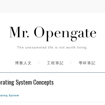
The unexamined life is not worth living.
博雅人文
工程筆記
學科筆記
g System Concepts
ating System