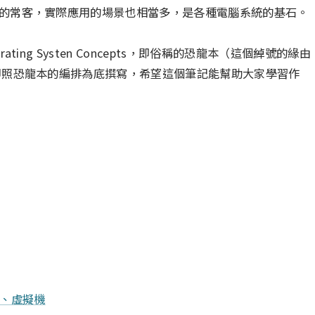
的常客，實際應用的場景也相當多，是各種電腦系統的基石。
ing Systen Concepts，即俗稱的恐龍本（這個綽號的緣由
即照恐龍本的編排為底撰寫，希望這個筆記能幫助大家學習作
計、虛擬機