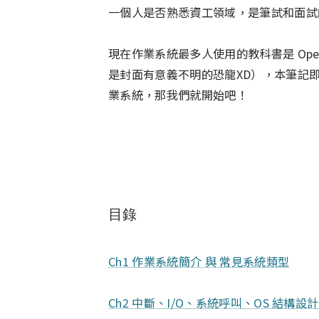
一個人是否熟悉資工領域，是筆試和面試
現在作業系統最多人使用的教科書是 Operat
是封面有意義不明的恐龍XD），本筆記
業系統，那我們就開始吧！
目錄
Ch1 作業系統簡介 與 常見系統類型
Ch2 中斷、I/O、系統呼叫、OS 結構設