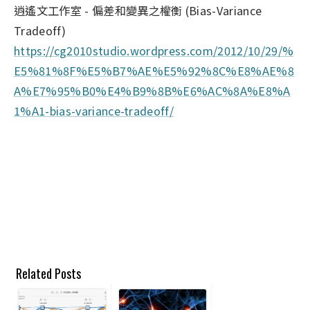
逍遙文工作室 - 偏差和變異之權衡 (Bias-Variance
Tradeoff)
https://cg2010studio.wordpress.com/2012/10/29/%
E5%81%8F%E5%B7%AE%E5%92%8C%E8%AE%8
A%E7%95%B0%E4%B9%8B%E6%AC%8A%E8%A
1%A1-bias-variance-tradeoff/
Related Posts