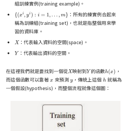
組訓練實例(training example)。
：所有的練實例合起來
{
(
x
i
,
y
i
)
:
i
=
1
,
.
.
.
,
m
}
{
(
,
)
:
=
1
,
.
.
.
,
}
i
i
x
y
i
m
稱為訓練組(training set)，也就是指整個用來學
習的資料庫。
：代表輸入資料的空間(space)。
X
X
：代表輸出資料的空間。
Y
Y
在這裡我們就是要找到一個從
映射到
的函數
，
X
Y
h
(
x
)
(
)
X
Y
h
x
而這個函數可以靠著
來預測
，傳統上這個
就稱為
x
y
h
x
y
h
一個假設(hypothesis)，而整個流程就像這個圖：