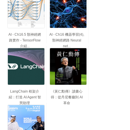
AI - Ch16.5 類神經網
AI - Ch16 機器學習(4),
路實作 - TensorFlow
類神經網路 Neural
介紹...
net...
LangChain 框架介
《黃仁勳傳》讀書心
紹：打造 AI Agent 智
得：從丹尼餐廳到 AI
慧助理
革命