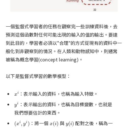
一個監督式學習者的任務在觀察完一些訓練資料後，去
預測這個函數對任何可能出現的輸入的值的輸出。要達
到此目的，學習者必須以"合理"的方式從現有的資料中一
般化到非觀察到的情況。在人類和動物感知中，則通常
被稱為概念學習(concept learning)。
以下是監督式學習的數學模型：
：表示輸入的資料，也稱為輸入特徵。
x
i
i
x
：表示輸出的資料，也稱為目標變數，也就是
y
i
i
y
我們想要估計的東西。
：將一個
與
配對之後，稱為一
(
x
i
,
y
i
)
x
(
i
)
y
(
i
)
(
,
)
(
)
(
)
i
i
x
y
x
i
y
i