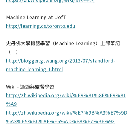
Machine Learning at UofT
http://learning.cs.toronto.edu
史丹佛大學機器學習（Machine Learning）上課筆記
（一）
http://blogger.gtwang.org/2013/07/standford-
machine-learning-1.html
Wiki - 過適與監督學習
http://zh.wikipedia.org/wiki/%E9%81%8E%E9%81
%A9
http://zh.wikipedia.org/wiki/%E7%9B%A3%E7%9D
%A3%E5%BC%8F%E5%AD%B8%E7%BF%92