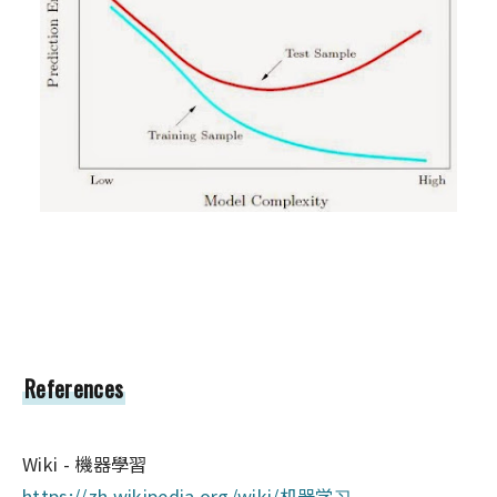
References
Wiki - 機器學習
https://zh.wikipedia.org/wiki/机器学习