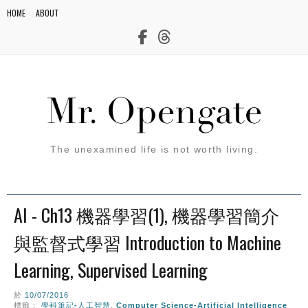
HOME
ABOUT
The unexamined life is not worth living.
AI - Ch13 機器學習(1), 機器學習簡介
與監督式學習 Introduction to Machine
Learning, Supervised Learning
於
10/07/2016
標籤：
學科筆記-人工智慧
,
Computer Science-Artificial Intelligence