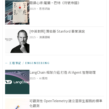
閱讀心得:羅蘭·巴特《符號帝國》
2019 · 思想評論
[中英對照] 賈伯斯 Stanford 畢業演說
2015 · 演講選輯
— 工程筆記 / ENGINEERING
LangChain 框架介紹:打造 AI Agent 智慧助理
2025 · AI 應用
可觀測性 OpenTelemetry:建立雲原生服務的標準
化觀測