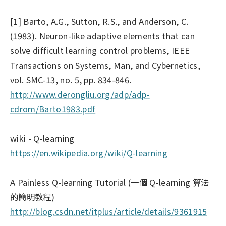
[1] Barto, A.G., Sutton, R.S., and Anderson, C.
(1983). Neuron-like adaptive elements that can
solve difficult learning control problems, IEEE
Transactions on Systems, Man, and Cybernetics,
vol. SMC-13, no. 5, pp. 834-846.
http://www.derongliu.org/adp/adp-
cdrom/Barto1983.pdf
wiki - Q-learning
https://en.wikipedia.org/wiki/Q-learning
A Painless Q-learning Tutorial (一個 Q-learning 算法
的簡明教程)
http://blog.csdn.net/itplus/article/details/9361915