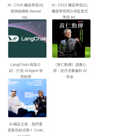
AI - Ch16 機器學習(4),
AI - Ch13 機器學習(1),
類神經網路 Neural
機器學習簡介與監督式
net...
學習 Int...
LangChain 框架介
《黃仁勳傳》讀書心
紹：打造 AI Agent 智
得：從丹尼餐廳到 AI
慧助理
革命
AI 崛起之後，我們還
需要寫程式嗎？ Code,