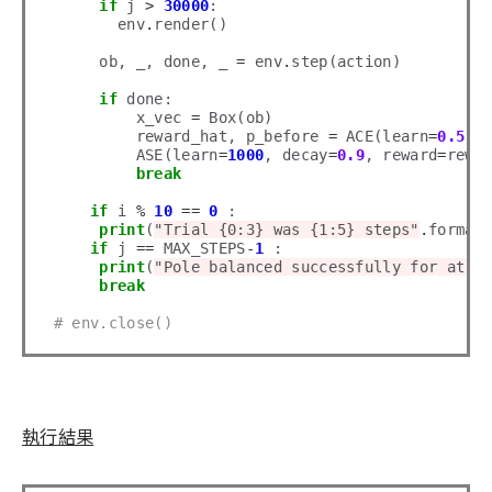
if
 j 
>
30000
: 

       env
.
render()

     ob, _, done, _ 
=
 env
.
step(action)

if
 done:

         x_vec 
=
 Box(ob)

         reward_hat, p_before 
=
 ACE(learn
=
0.5
, 
         ASE(learn
=
1000
, decay
=
0.9
, reward
=
rewar
break
if
 i 
%
10
==
0
 :

print
(
"Trial {0:3} was {1:5} steps"
.
format(
if
 j 
==
 MAX_STEPS
-
1
 :

print
(
"Pole balanced successfully for at l
break
# env.close()
執行結果