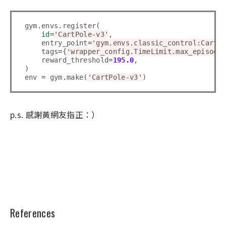
gym
.
envs
.
register(

id
=
'CartPole-v3'
,

    entry_point
=
'gym.envs.classic_control:CartP
    tags
=
{
'wrapper_config.TimeLimit.max_episode
    reward_threshold
=
195.0
,

)

env 
=
 gym
.
make(
'CartPole-v3'
p.s. 感謝黃網友指正：）
References