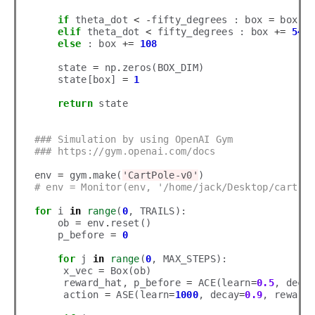
if
 theta_dot 
<
-
fifty_degrees : box 
=
 box

elif
 theta_dot 
<
 fifty_degrees : box 
+=
54
else
 : box 
+=
108
    state 
=
 np
.
zeros(BOX_DIM)

    state[box] 
=
1
return
 state

### Simulation by using OpenAI Gym
### https://gym.openai.com/docs
env 
=
 gym
.
make(
'CartPole-v0'
# env = Monitor(env, '/home/jack/Desktop/cart-p
for
 i 
in
range
(
0
, TRAILS):

    ob 
=
 env
.
reset()

    p_before 
=
0
for
 j 
in
range
(
0
, MAX_STEPS):

     x_vec 
=
 Box(ob)

     reward_hat, p_before 
=
 ACE(learn
=
0.5
, deca
     action 
=
 ASE(learn
=
1000
, decay
=
0.9
, reward