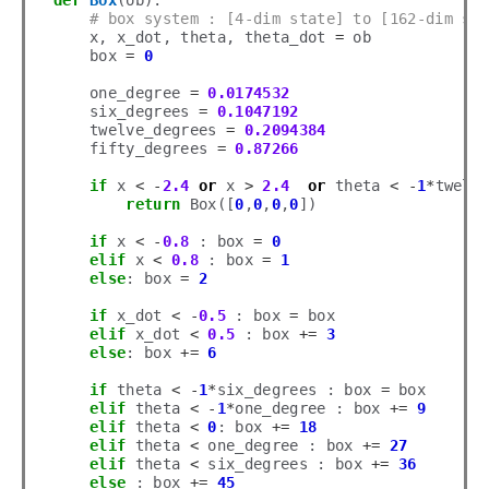
def
Box
(ob):

# box system : [4-dim state] to [162-dim st
    x, x_dot, theta, theta_dot 
=
 ob

    box 
=
0
    one_degree 
=
0.0174532
    six_degrees 
=
0.1047192
    twelve_degrees 
=
0.2094384
    fifty_degrees 
=
0.87266
if
 x 
<
-
2.4
or
 x 
>
2.4
or
 theta 
<
-
1
*
twelv
return
 Box([
0
,
0
,
0
,
0
])

if
 x 
<
-
0.8
 : box 
=
0
elif
 x 
<
0.8
 : box 
=
1
else
: box 
=
2
if
 x_dot 
<
-
0.5
 : box 
=
 box

elif
 x_dot 
<
0.5
 : box 
+=
3
else
: box 
+=
6
if
 theta 
<
-
1
*
six_degrees : box 
=
 box

elif
 theta 
<
-
1
*
one_degree : box 
+=
9
elif
 theta 
<
0
: box 
+=
18
elif
 theta 
<
 one_degree : box 
+=
27
elif
 theta 
<
 six_degrees : box 
+=
36
else
 : box 
+=
45