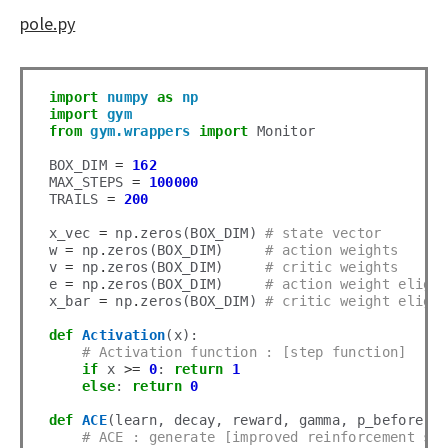
pole.py
import
numpy
as
np
import
gym
from
gym.wrappers
import
 Monitor

BOX_DIM 
=
162
MAX_STEPS 
=
100000
TRAILS 
=
200
x_vec 
=
 np
.
zeros(BOX_DIM) 
# state vector
w 
=
 np
.
zeros(BOX_DIM)     
# action weights
v 
=
 np
.
zeros(BOX_DIM)     
# critic weights
e 
=
 np
.
zeros(BOX_DIM)     
# action weight eligi
x_bar 
=
 np
.
zeros(BOX_DIM) 
# critic weight eligi
def
Activation
(x):

# Activation function : [step function]
if
 x 
>=
0
: 
return
1
else
: 
return
0
def
ACE
(learn, decay, reward, gamma, p_before):

# ACE : generate [improved reinforcement si