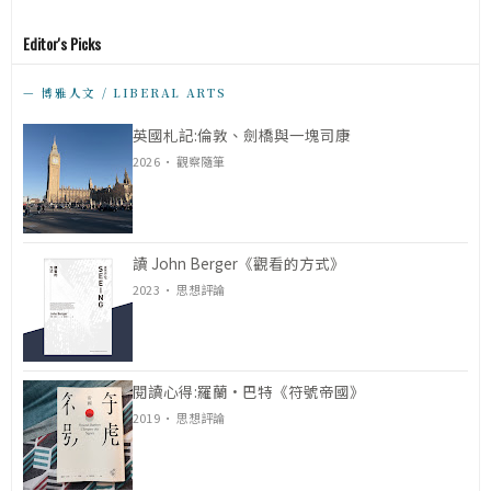
Editor's Picks
— 博雅人文 / LIBERAL ARTS
英國札記:倫敦、劍橋與一塊司康
2026 · 觀察隨筆
讀 John Berger《觀看的方式》
2023 · 思想評論
閱讀心得:羅蘭·巴特《符號帝國》
2019 · 思想評論