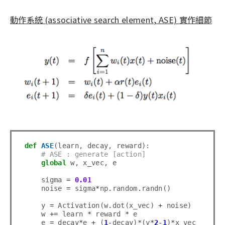
動作系統 (associative search element, ASE)
實作
細節
def
ASE
(learn, decay, reward):

# ASE : generate [action]
global
 w, x_vec, e

    sigma 
=
0.01
    noise 
=
 sigma
*
np
.
random
.
randn()

    y 
=
 Activation(w
.
dot(x_vec) 
+
 noise)

    w 
+=
 learn 
*
 reward 
*
 e

    e 
=
 decay
*
e 
+
 (
1
-
decay)
*
(y
*
2
-
1
)
*
x_vec
