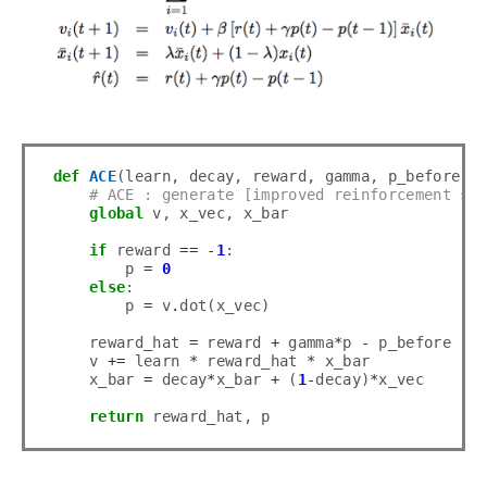
def
ACE
(learn, decay, reward, gamma, p_before):

# ACE : generate [improved reinforcement si
global
 v, x_vec, x_bar

if
 reward 
==
-
1
: 

        p 
=
0
else
: 

        p 
=
 v
.
dot(x_vec)

    reward_hat 
=
 reward 
+
 gamma
*
p 
-
 p_before

    v 
+=
 learn 
*
 reward_hat 
*
 x_bar

    x_bar 
=
 decay
*
x_bar 
+
 (
1
-
decay)
*
x_vec

return