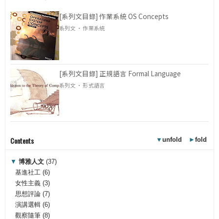
[系列文目錄] 作業系統 OS Concepts
系列文 · 作業系統
[系列文目錄] 正規語言 Formal Language
系列文 · 形式語言
Contents
▼
unfold
►
fold
▼
博雅人文
(37)
基進社工
(6)
女性主義
(3)
思想評論
(7)
演講選輯
(6)
觀察隨筆
(8)