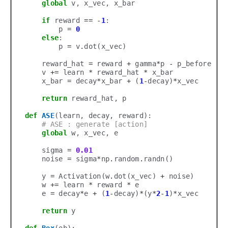
global
 v, x_vec, x_bar

if
 reward 
==
-
1
: 

        p 
=
0
else
: 

        p 
=
 v
.
dot(x_vec)

    reward_hat 
=
 reward 
+
 gamma
*
p 
-
 p_before

    v 
+=
 learn 
*
 reward_hat 
*
 x_bar

    x_bar 
=
 decay
*
x_bar 
+
 (
1
-
decay)
*
x_vec

return
 reward_hat, p

def
ASE
(learn, decay, reward):

# ASE : generate [action]
global
 w, x_vec, e

    sigma 
=
0.01
    noise 
=
 sigma
*
np
.
random
.
randn()

    y 
=
 Activation(w
.
dot(x_vec) 
+
 noise)

    w 
+=
 learn 
*
 reward 
*
 e

    e 
=
 decay
*
e 
+
 (
1
-
decay)
*
(y
*
2
-
1
)
*
x_vec

return
 y
