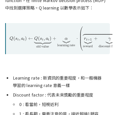
function，在 finite Markov decision process (MDP)
中找到選擇策略。Q learning 以數學表示如下：
⎛


















⎜
⎜



⎜






Q
(
s
t
,
a
t
)
←
Q
(
s

t

,

a

t

)
⏟


o

l

d
v
a
l
u
e
+
α
⏟
l
e
a
r
n
i
n
g
r
a
t
e
⋅
(
r
t
+
1
⏟
r
e
(
,
)
←
(
,
)
+
⋅
+
Q
s
a
Q
s
a
α
r
γ
+
1
t
t
t
t
t
⎝
l
e
a
r
n
i
n
g
r
a
t
e
r
e
w
a
r
d
d
i
s
c
o
u
n
t
f
a
o
l
d
v
a
l
u
e
Learning rate : 新資訊的重要程度，和一般機器
學習的 learning rate 意義一樣
Discount factor : 代表未來獎勵的重要程度
0 : 看當前，短視近利
1 : 看長期，需要注意的是，接近超過1時容