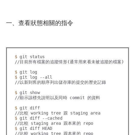
一、查看狀態相關的指令
$ 
git status

//目前所有檔案的追蹤情形
(
通常用來看未被追蹤的檔案
)
$ 
$ 
git log --all

//以新到舊的順序列出儲存庫的提交的歷史記錄

$ 
git show

//顯示該標先說明以及同時 commit 的資料

$ 
git diff 

$ 
git diff --cached 

$ 
git diff HEAD 

//比較 working tree 跟本來的 repo
