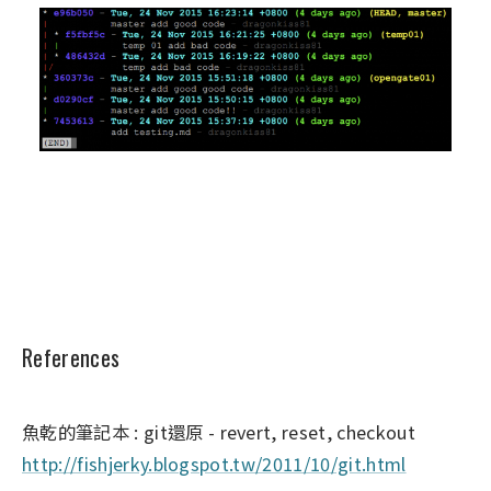
References
魚乾的筆記本 : git還原 - revert, reset, checkout
http://fishjerky.blogspot.tw/2011/10/git.html