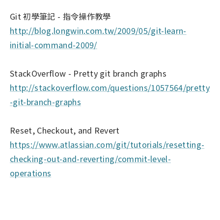
Git 初學筆記 - 指令操作教學
http://blog.longwin.com.tw/2009/05/git-learn-
initial-command-2009/
StackOverflow - Pretty git branch graphs
http://stackoverflow.com/questions/1057564/pretty
-git-branch-graphs
Reset, Checkout, and Revert
https://www.atlassian.com/git/tutorials/resetting-
checking-out-and-reverting/commit-level-
operations