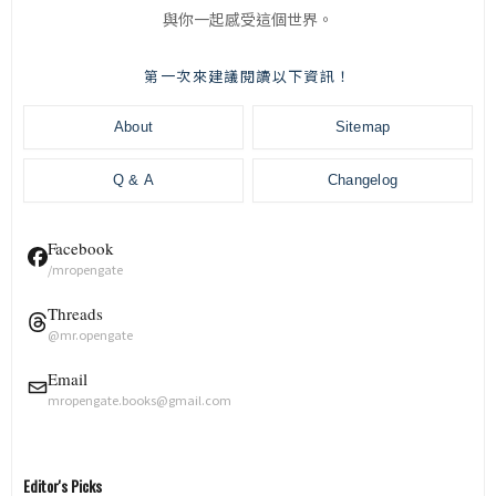
與你一起感受這個世界。
第一次來建議閱讀以下資訊！
About
Sitemap
Q & A
Changelog
Facebook
/mropengate
Threads
@mr.opengate
Email
mropengate.books@gmail.com
Editor's Picks