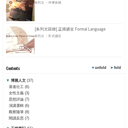
系列文 · 作業系統
[系列文目錄] 正規語言 Formal Language
系列文 · 形式語言
Contents
▼
unfold
►
fold
▼
博雅人文
(37)
基進社工
(6)
女性主義
(3)
思想評論
(7)
演講選輯
(6)
觀察隨筆
(8)
閱讀反思
(7)