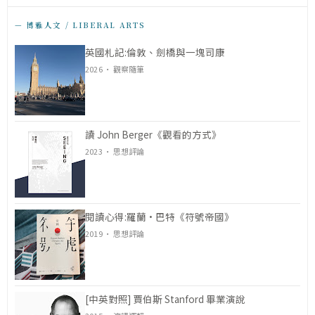
— 博雅人文 / LIBERAL ARTS
英國札記:倫敦、劍橋與一塊司康
2026 · 觀察隨筆
讀 John Berger《觀看的方式》
2023 · 思想評論
閱讀心得:羅蘭·巴特《符號帝國》
2019 · 思想評論
[中英對照] 賈伯斯 Stanford 畢業演說