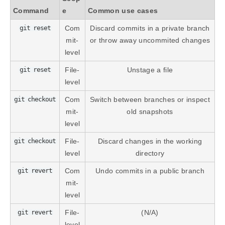
Command
e
Common use cases
git reset
Com
Discard commits in a private branch
mit-
or throw away uncommited changes
level
git reset
File-
Unstage a file
level
git checkout
Com
Switch between branches or inspect
mit-
old snapshots
level
git checkout
File-
Discard changes in the working
level
directory
git revert
Com
Undo commits in a public branch
mit-
level
git revert
File-
(N/A)
level